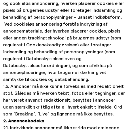
og cookieløs annoncering, hverken placerer cookies eller
pixels på brugernes udstyr eller foretager indsamling og
behandling af personoplysninger – uanset indkøbsform.
Ved cookieløs annoncering forstås indrykning af
annoncemateriale, der hverken placerer cookies, pixels
eller anden trackingteknologi på brugernes udstyr (som
reguleret i Cookiebekendtgørelsen) eller foretager
indsamling og behandling af personoplysninger (som
reguleret i Databeskyttelsesloven og
Databeskyttelsesforordningen), og som afvikles på
annonceplaceringer, hvor brugerne ikke har givet
samtykke til cookies og databehandling.
1.5. Annoncer må ikke kunne forveksles med redaktionelt
stof. Således må hverken tekst, fotos eller tegninger, der
har været anvendt redaktionelt, benyttes i annoncer
uden særskilt skriftlig aftale i hvert enkelt tilfælde. Ord
som "Breaking", "Live" og lignende må ikke benyttes.
2. Annoncekodeks
2.1. Indrykkede annoncer må ikke stride mod gældende