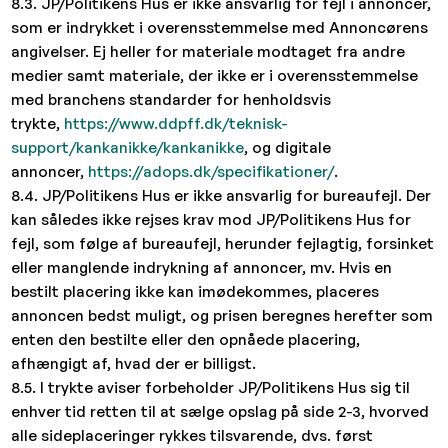
8.3. JP/Politikens Hus er ikke ansvarlig for fejl i annoncer,
som er indrykket i overensstemmelse med Annoncørens
angivelser. Ej heller for materiale modtaget fra andre
medier samt materiale, der ikke er i overensstemmelse
med branchens standarder for henholdsvis
trykte,
https://www.ddpff.dk/teknisk-
support/kankanikke/kankanikke
, og digitale
annoncer,
https://adops.dk/specifikationer/
.
8.4. JP/Politikens Hus er ikke ansvarlig for bureaufejl. Der
kan således ikke rejses krav mod JP/Politikens Hus for
fejl, som følge af bureaufejl, herunder fejlagtig, forsinket
eller manglende indrykning af annoncer, mv. Hvis en
bestilt placering ikke kan imødekommes, placeres
annoncen bedst muligt, og prisen beregnes herefter som
enten den bestilte eller den opnåede placering,
afhængigt af, hvad der er billigst.
8.5. I trykte aviser forbeholder JP/Politikens Hus sig til
enhver tid retten til at sælge opslag på side 2-3, hvorved
alle sideplaceringer rykkes tilsvarende, dvs. først