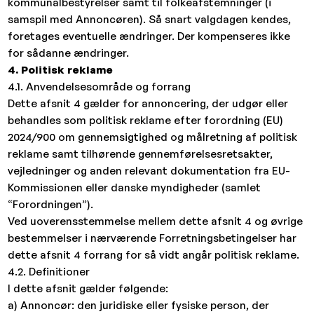
kommunalbestyrelser samt til folkeafstemninger (i
samspil med Annoncøren). Så snart valgdagen kendes,
foretages eventuelle ændringer. Der kompenseres ikke
for sådanne ændringer.
4. Politisk reklame
4.1. Anvendelsesområde og forrang
Dette afsnit 4 gælder for annoncering, der udgør eller
behandles som politisk reklame efter forordning (EU)
2024/900 om gennemsigtighed og målretning af politisk
reklame samt tilhørende gennemførelsesretsakter,
vejledninger og anden relevant dokumentation fra EU-
Kommissionen eller danske myndigheder (samlet
“Forordningen”).
Ved uoverensstemmelse mellem dette afsnit 4 og øvrige
bestemmelser i nærværende Forretningsbetingelser har
dette afsnit 4 forrang for så vidt angår politisk reklame.
4.2. Definitioner
I dette afsnit gælder følgende:
a) Annoncør: den juridiske eller fysiske person, der