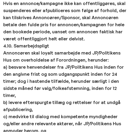
Hvis en annonce/kampagne ikke kan offentliggøres, skal
suspenderes eller afpubliceres som følge af forhold, der
kan tilskrives Annoncøren/Sponsor, skal Annoncøren
betale den fulde pris for annoncen/kampagnen for hele
den bookede periode, uanset om annoncen faktisk har
været offentliggjort helt eller delvist.
4.10. Samarbejdspligt
Annoncøren skal loyalt samarbejde med JP/Politikens
Hus om overholdelse af Forordningen, herunder:
a) besvare henvendelser fra JP/Politikens Hus inden for
den angivne frist og som udgangspunkt inden for 24
timer; dog i hastende tilfælde, herunder særligt i den
sidste måned før valg/folkeafstemning, inden for 12
timer,
b) levere efterspurgte tillæg og rettelser for at undgå
afpublicering,
c) medvirke til dialog med kompetente myndigheder
og/eller andre relevante aktører, når JP/Politikens Hus
anmoder herom, og