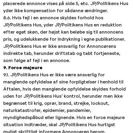
placerede annonce vises på side 5, etc. JP/Politikens Hus
yder ikke kompensation for sådanne ændringer.
8.6. Hvis fejl i en annonce skyldes forhold hos
JP/Politikens Hus, yder JP/Politikens Hus en reduktion
efter eget skøn, der højst kan beløbe sig til annoncens
pris, og udelukkende for indrykning i egne publikationer.
JP/Politikens Hus er ikke ansvarlig for Annoncørens
indirekte tab, herunder driftstab og tabt fortjeneste,
som følge af fejl i en annonce.
9. Force majeure
9.1. JP/Politikens Hus er ikke være ansvarlig for
manglende opfyldelse af sine forpligtelser i henhold til
Aftalen, hvis den manglende opfyldelse skyldes forhold
uden for JP/Politikens Hus’ kontrol, herunder men ikke
begrænset til krig, oprør, brand, strejke, lockout,
naturkatastrofer, epidemier, pandemier,
myndighedspåbud eller lignende. Hvis en force majeure
situation indtræder, skal JP/Politikens Hus hurtigst
muligt skriftligt informere Annoncøren herom.