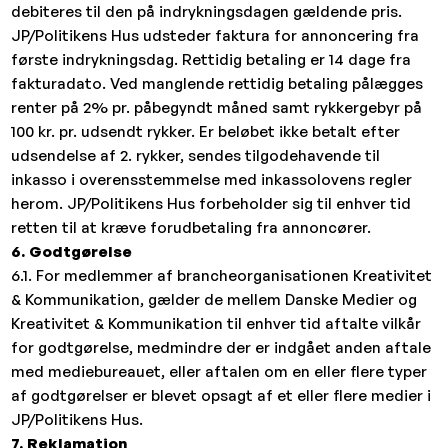
debiteres til den på indrykningsdagen gældende pris.
JP/Politikens Hus udsteder faktura for annoncering fra
første indrykningsdag. Rettidig betaling er 14 dage fra
fakturadato. Ved manglende rettidig betaling pålægges
renter på 2% pr. påbegyndt måned samt rykkergebyr på
100 kr. pr. udsendt rykker. Er beløbet ikke betalt efter
udsendelse af 2. rykker, sendes tilgodehavende til
inkasso i overensstemmelse med inkassolovens regler
herom. JP/Politikens Hus forbeholder sig til enhver tid
retten til at kræve forudbetaling fra annoncører.
6. Godtgørelse
6.1. For medlemmer af brancheorganisationen Kreativitet
& Kommunikation, gælder de mellem Danske Medier og
Kreativitet & Kommunikation til enhver tid aftalte vilkår
for godtgørelse, medmindre der er indgået anden aftale
med mediebureauet, eller aftalen om en eller flere typer
af godtgørelser er blevet opsagt af et eller flere medier i
JP/Politikens Hus.
7. Reklamation