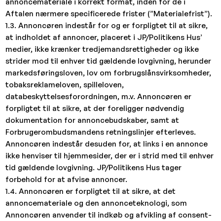
annoncemateriale i korrekt format, inden for de i
Aftalen nærmere specificerede frister (”Materialefrist”).
1.3. Annoncøren indestår for og er forpligtet til at sikre,
at indholdet af annoncer, placeret i JP/Politikens Hus’
medier, ikke krænker tredjemandsrettigheder og ikke
strider mod til enhver tid gældende lovgivning, herunder
markedsføringsloven, lov om forbrugslånsvirksomheder,
tobaksreklameloven, spilleloven,
databeskyttelsesforordningen, m.v. Annoncøren er
forpligtet til at sikre, at der foreligger nødvendig
dokumentation for annoncebudskaber, samt at
Forbrugerombudsmandens retningslinjer efterleves.
Annoncøren indestår desuden for, at links i en annonce
ikke henviser til hjemmesider, der er i strid med til enhver
tid gældende lovgivning. JP/Politikens Hus tager
forbehold for at afvise annoncer.
1.4. Annoncøren er forpligtet til at sikre, at det
annoncemateriale og den annonceteknologi, som
Annoncøren anvender til indkøb og afvikling af consent-