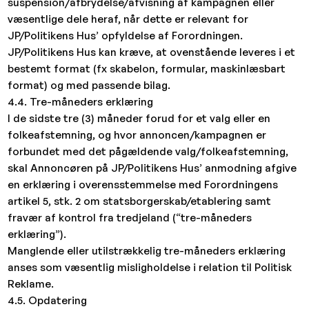
suspension/afbrydelse/afvisning af kampagnen eller
væsentlige dele heraf, når dette er relevant for
JP/Politikens Hus’ opfyldelse af Forordningen.
JP/Politikens Hus kan kræve, at ovenstående leveres i et
bestemt format (fx skabelon, formular, maskinlæsbart
format) og med passende bilag.
4.4. Tre-måneders erklæring
I de sidste tre (3) måneder forud for et valg eller en
folkeafstemning, og hvor annoncen/kampagnen er
forbundet med det pågældende valg/folkeafstemning,
skal Annoncøren på JP/Politikens Hus’ anmodning afgive
en erklæring i overensstemmelse med Forordningens
artikel 5, stk. 2 om statsborgerskab/etablering samt
fravær af kontrol fra tredjeland (“tre-måneders
erklæring”).
Manglende eller utilstrækkelig tre-måneders erklæring
anses som væsentlig misligholdelse i relation til Politisk
Reklame.
4.5. Opdatering