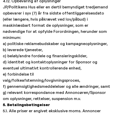
4.12. Opbevaring af oplysninger
JP/Politikens Hus eller en dertil bemyndiget tredjemand
opbevarer i syv (7) år fra sidste offentliggørelsesdato
(eller længere, hvis påkrævet ved lov/påbud) i
maskinlæsbart format de oplysninger, som er
nødvendige for at opfylde Forordningen, herunder som
minimum:
a) politiske reklamebudskaber og kampagneoplysninger,
b) leverede tjenester,
c) beløb/andre fordele og finansieringskilder,
d) identitet og kontaktoplysninger for Sponsor og
eventuel ultimativt kontrollerende enhed,
e) forbindelse til
valg/folkeafstemning/lovgivningsproces,
f) gennemsigtighedsmeddelelser og alle ændringer, samt
g) relevant korrespondance med Annoncøren/Sponsor
om oplysninger, rettelser, suspension m.v.
5. Betalingsbetingelser
5.1. Alle priser er angivet eksklusive moms. Annoncer