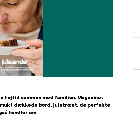
kte højtid sammen med familien. Magasinet
t smukt dækkede bord, juletræet, de perfekte
gså handler om.