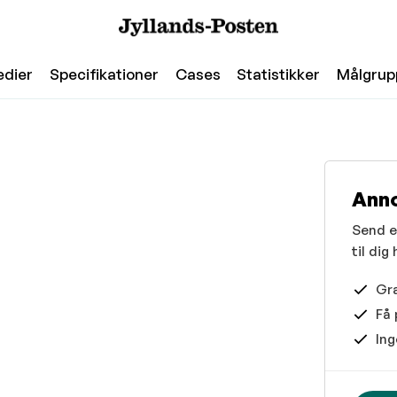
edier
Specifikationer
Cases
Statistikker
Målgrup
Anno
Send en
til dig
Gra
Få 
Ing