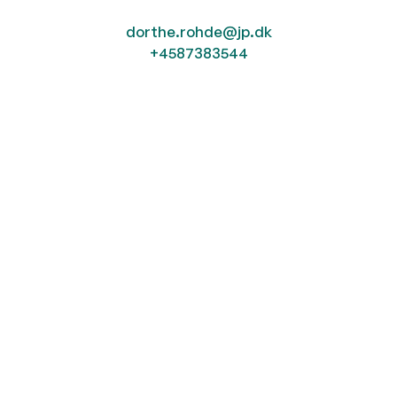
dorthe.rohde@jp.dk
+4587383544